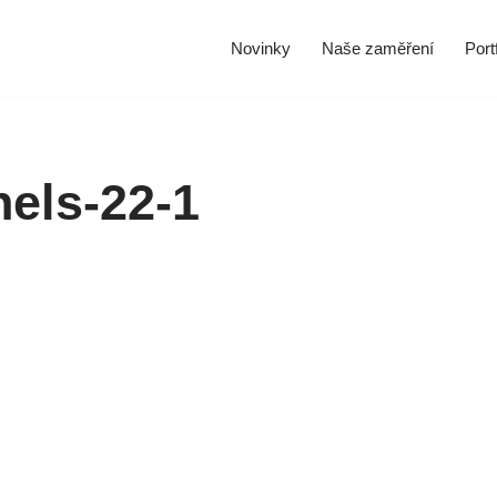
Novinky
Naše zaměření
Portf
els-22-1