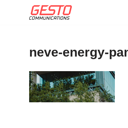
Přeskočit
na
obsah
neve-energy-pan