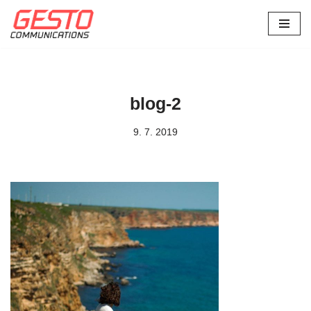
Přeskočit
na
obsah
blog-2
9. 7. 2019