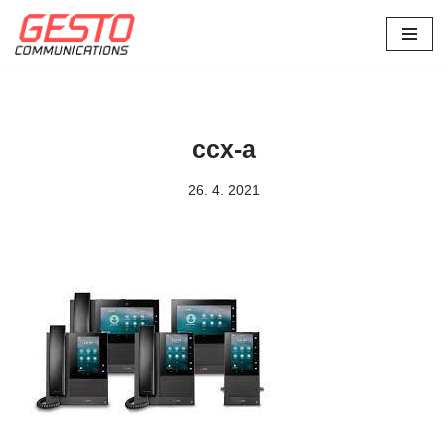
Přeskočit
na
obsah
ccx-a
26. 4. 2021