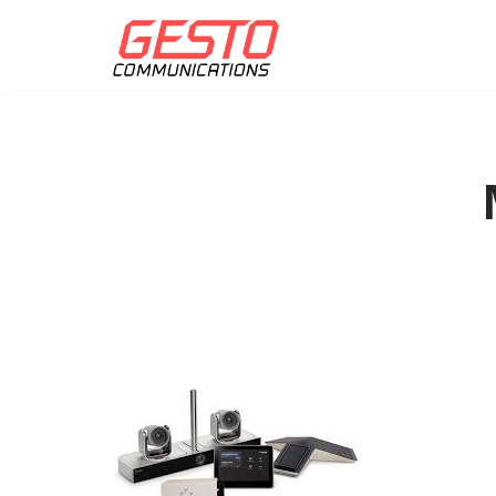
Přeskočit
na
obsah