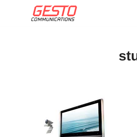
Přeskočit
na
obsah
st