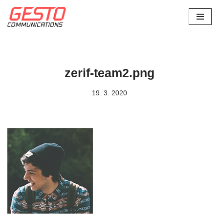
Přeskočit
na
obsah
zerif-team2.png
19. 3. 2020