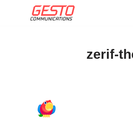
Přeskočit
na
obsah
zerif-t